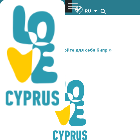
RU
You are here:
Home
»
Откройте для себя Кипр
»
Gastronomy
»
PICNIC
PICNIC