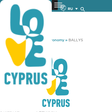
RU
You are here:
Home
»
Gastronomy
»
BALLYS
BALLYS