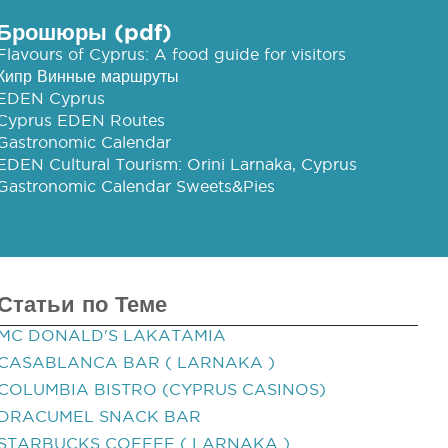
Брошюры (pdf)
Flavours of Cyprus: A food guide for visitors
Кипр Винные маршруты
EDEN Cyprus
Cyprus EDEN Routes
Gastronomic Calendar
EDEN Cultural Tourism: Orini Larnaka, Cyprus
Gastronomic Calendar Sweets&Pies
Статьи по Теме
MC DONALD'S LAKATAMIA
CASABLANCA BAR ( LARNAKA )
COLUMBIA BISTRO (CYPRUS CASINOS)
DRACUMEL SNACK BAR
STARBUCKS COFFEE ( LARNAKA )