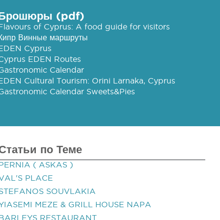
Брошюры (pdf)
Flavours of Cyprus: A food guide for visitors
Кипр Винные маршруты
EDEN Cyprus
Cyprus EDEN Routes
Gastronomic Calendar
EDEN Cultural Tourism: Orini Larnaka, Cyprus
Gastronomic Calendar Sweets&Pies
Статьи по Теме
PERNIA ( ASKAS )
VAL'S PLACE
STEFANOS SOUVLAKIA
YIASEMI MEZE & GRILL HOUSE NAPA
BARLEYS RESTAURANT