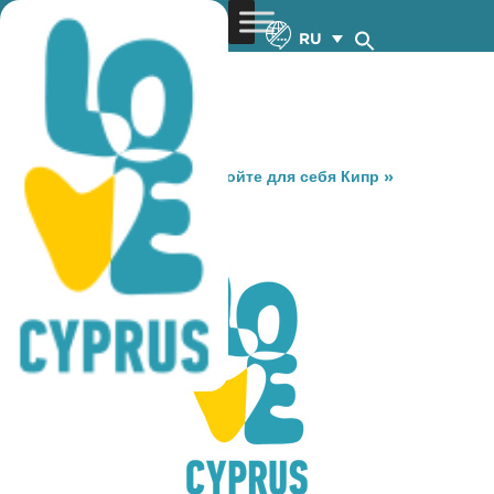
RU
You are here:
Home
»
Откройте для себя Кипр
»
Gastronomy
»
ERMOU 261
ERMOU 261