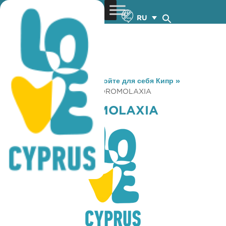
RU
You are here:
Home
»
Откройте для себя Кипр
»
Gastronomy
»
BEAN BAR DROMOLAXIA
BEAN BAR DROMOLAXIA