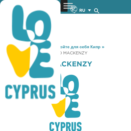
RU
You are here:
Home
»
Откройте для себя Кипр
»
Gastronomy
»
CAFFE NERO MACKENZY
CAFFE NERO MACKENZY