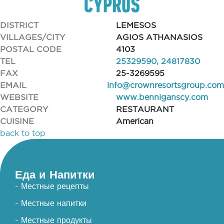
DISTRICT
LEMESOS
VILLAGES/CITY
AGIOS ATHANASIOS
POSTAL CODE
4103
TEL
25329590, 24817830
FAX
25-3269595
EMAIL
info@crownresortsgroup.com
WEBSITE
www.benniganscy.com
CATEGORY
RESTAURANT
CUISINE
American
back to top
Еда и Напитки
- Местные рецепты
- Местные напитки
- Местные продукты