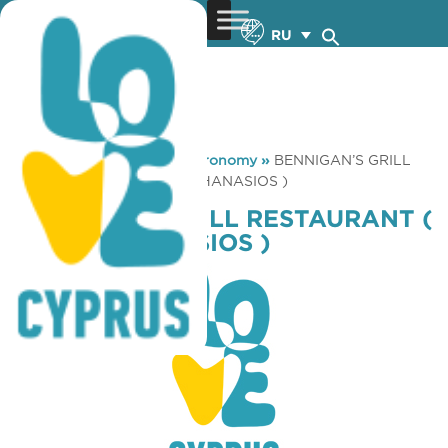
RU
You are here:
Home
»
Gastronomy
»
BENNIGAN’S GRILL
RESTAURANT ( AGIOS ATHANASIOS )
BENNIGAN’S GRILL RESTAURANT (
AGIOS ATHANASIOS )