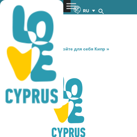
RU
You are here:
Home
»
Откройте для себя Кипр
»
Gastronomy
»
CALIENTE
CALIENTE