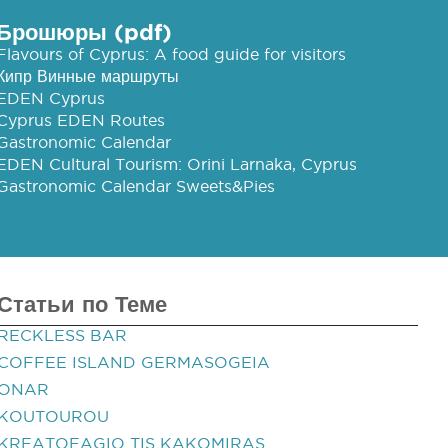
Брошюры (pdf)
Flavours of Cyprus: A food guide for visitors
Кипр Винные маршруты
EDEN Cyprus
Cyprus EDEN Routes
Gastronomic Calendar
EDEN Cultural Tourism: Orini Larnaka, Cyprus
Gastronomic Calendar Sweets&Pies
Статьи по Теме
RECKLESS BAR
COFFEE ISLAND GERMASOGEIA
ONAR
KOUTOUROU
KREATOFAGIO TIS KAKOMIRAS