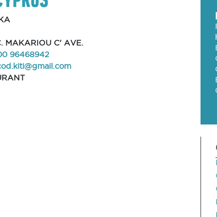
KA
C. MAKARIOU C' AVE.
00 96468942
cod.kiti@gmail.com
URANT