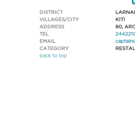
DISTRICT
LARNA
VILLAGES/CITY
KITI
ADDRESS
60, AR
TEL
244221
EMAIL
captain
CATEGORY
RESTA
back to top