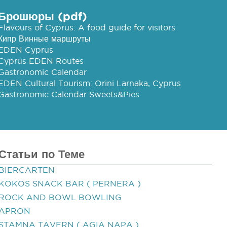
Брошюры (pdf)
Flavours of Cyprus: A food guide for visitors
Кипр Винные маршруты
EDEN Cyprus
Cyprus EDEN Routes
Gastronomic Calendar
EDEN Cultural Tourism: Orini Larnaka, Cyprus
Gastronomic Calendar Sweets&Pies
Статьи по Теме
BIERCARTEN
KOKOS SNACK BAR ( PERNERA )
ROCK AND BOWL BOWLING
APRON
STAMNA TAVERN ( AGIA NAPA )