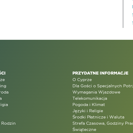
CI
PRZYDATNE INFORMACJE
rze
O Cyprze
ing
Dla Gości o Specjalnych Pot
roda
Wymagania Wjazdowe
a
Telekomunikacja
ligia
Pogoda i Klimat
Języki i Religie
Środki Płatnicze i Waluta
a Rodzin
Strefa Czasowa, Godziny Prac
Świąteczne