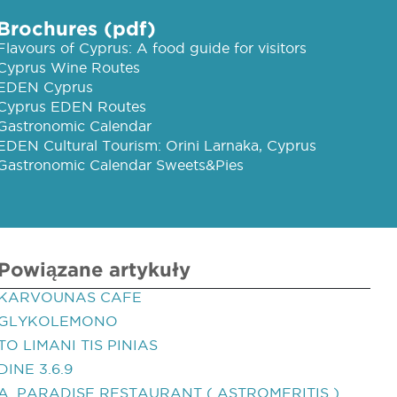
Brochures (pdf)
Flavours of Cyprus: A food guide for visitors
Cyprus Wine Routes
EDEN Cyprus
Cyprus EDEN Routes
Gastronomic Calendar
EDEN Cultural Tourism: Orini Larnaka, Cyprus
Gastronomic Calendar Sweets&Pies
Powiązane artykuły
KARVOUNAS CAFE
GLYKOLEMONO
TO LIMANI TIS PINIAS
DINE 3.6.9
A. PARADISE RESTAURANT ( ASTROMERITIS )