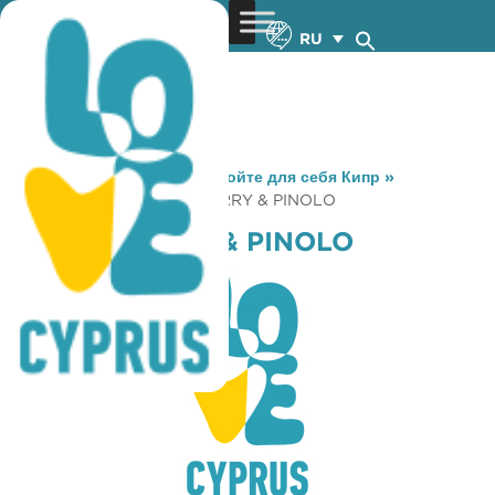
RU
You are here:
Home
»
Откройте для себя Кипр
»
Gastronomy
»
COFFEE BERRY & PINOLO
COFFEE BERRY & PINOLO