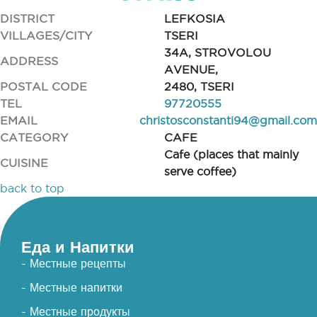
DISTRICT
LEFKOSIA
VILLAGES/CITY
TSERI
34A, STROVOLOU
ADDRESS
AVENUE,
POSTAL CODE
2480, TSERI
TEL
97720555
EMAIL
christosconstanti94@gmail.com
CATEGORY
CAFE
Cafe (places that mainly
CUISINE
serve coffee)
back to top
Еда и Напитки
- Местные рецепты
- Местные напитки
- Местные продукты