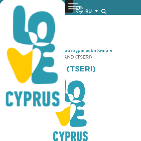
RU
You are here:
Home
»
Откройте для себя Кипр
»
Gastronomy
»
COFFEE ISLAND (TSERI)
COFFEE ISLAND (TSERI)