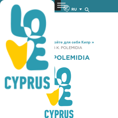
RU
You are here:
Home
»
Откройте для себя Кипр
»
Gastronomy
»
COFFEE LAB K. POLEMIDIA
COFFEE LAB K. POLEMIDIA