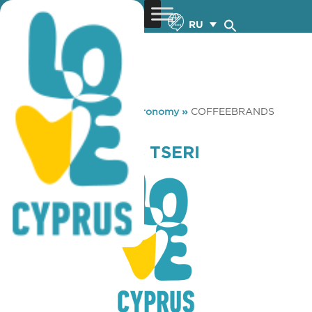
RU
You are here:
Home
»
Gastronomy
»
COFFEEBRANDS
TSERI
COFFEEBRANDS TSERI