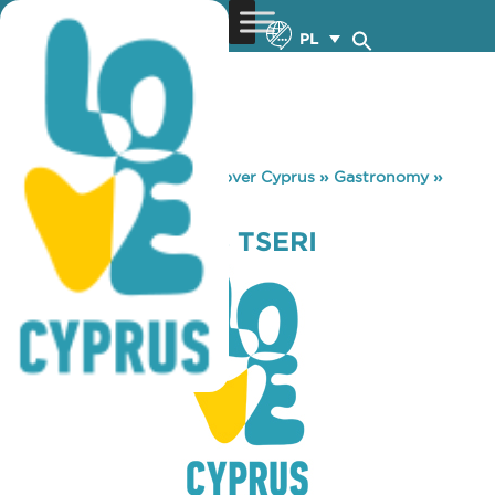
PL
You are here:
Home
»
Discover Cyprus
»
Gastronomy
»
COFFEEBRANDS TSERI
COFFEEBRANDS TSERI