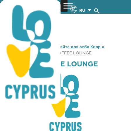
RU
You are here:
Home
»
Откройте для себя Кипр
»
Gastronomy
»
CORONA COFFEE LOUNGE
CORONA COFFEE LOUNGE