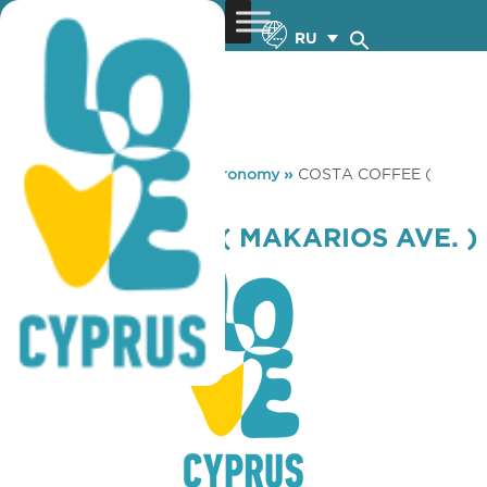
RU
You are here:
Home
»
Gastronomy
»
COSTA COFFEE (
MAKARIOS AVE. )
COSTA COFFEE ( MAKARIOS AVE. )