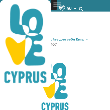
RU
You are here:
Home
»
Откройте для себя Кипр
»
Gastronomy
»
SNACK BAR 107
SNACK BAR 107