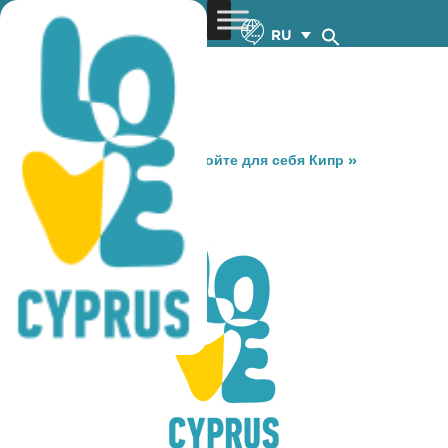
RU
You are here:
Home
»
Откройте для себя Кипр
»
Gastronomy
»
CROSERIA
CROSERIA