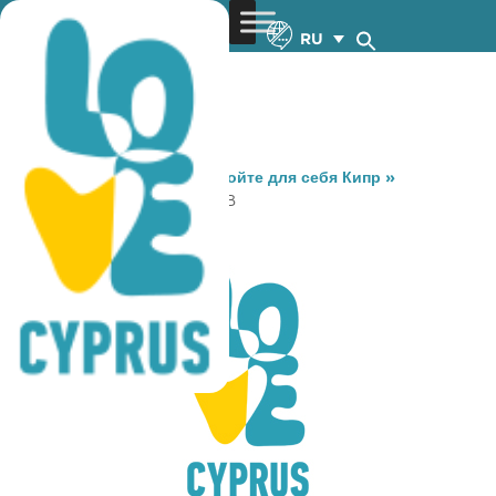
RU
You are here:
Home
»
Откройте для себя Кипр
»
Gastronomy
»
DE NIRO PUB
DE NIRO PUB