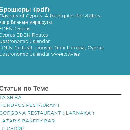
Брошюры (pdf)
Flavours of Cyprus: A food guide for visitors
Кипр Винные маршруты
EDEN Cyprus
Cyprus EDEN Routes
Gastronomic Calendar
EDEN Cultural Tourism: Orini Larnaka, Cyprus
Gastronomic Calendar Sweets&Pies
Статьи по Теме
TA.SH.BA
HONDROS RESTAURANT
GORGONA RESTAURANT ( LARNAKA )
LAZARIS BAKERY BAR
LE CARRE