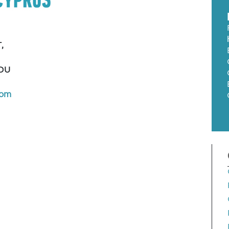
,
POU
com