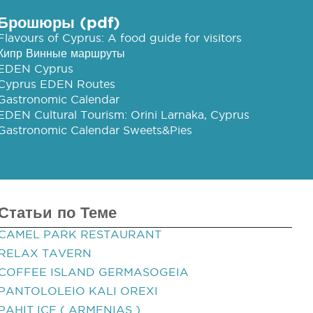
Брошюры (pdf)
Flavours of Cyprus: A food guide for visitors
Кипр Винные маршруты
EDEN Cyprus
Cyprus EDEN Routes
Gastronomic Calendar
EDEN Cultural Tourism: Orini Larnaka, Cyprus
Gastronomic Calendar Sweets&Pies
Статьи по Теме
CAMEL PARK RESTAURANT
RELAX TAVERN
COFFEE ISLAND GERMASOGEIA
PANTOLOLEIO KALI OREXI
PAHIT ICE ( ARMENIAS )