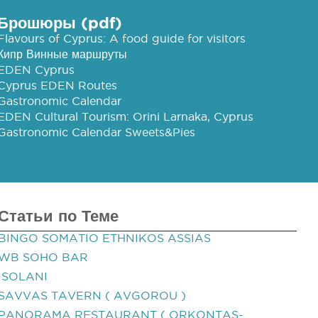
Брошюры (pdf)
Flavours of Cyprus: A food guide for visitors
Кипр Винные маршруты
EDEN Cyprus
Cyprus EDEN Routes
Gastronomic Calendar
EDEN Cultural Tourism: Orini Larnaka, Cyprus
Gastronomic Calendar Sweets&Pies
Статьи по Теме
BINGO SOMATIO ETHNIKOS ASSIAS
WB SOHO BAR
ISOLANI
SAVVAS TAVERN ( AVGOROU )
PANORAMA RESTAURANT ( ORKONTAS-