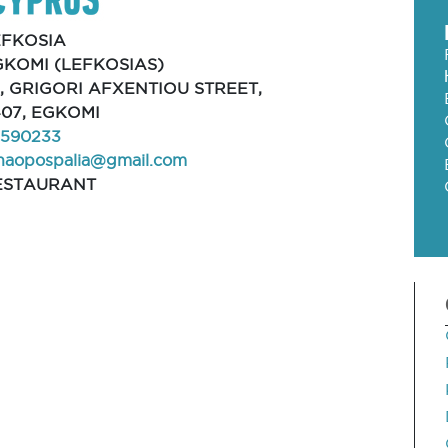
EFKOSIA
GKOMI (LEFKOSIAS)
, GRIGORI AFXENTIOU STREET,
407, EGKOMI
2590233
haopospalia@gmail.com
ESTAURANT