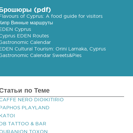
Брошюры (pdf)
Flavours of Cyprus: A food guide for visitors
Кипр Винные маршруты
EDEN Cyprus
Cyprus EDEN Routes
Gastronomic Calendar
EDEN Cultural Tourism: Orini Larnaka, Cyprus
Gastronomic Calendar Sweets&Pies
Статьи по Теме
CAFFE NERO DIOIKITIRIO
PAPHOS PLAYLAND
KATOI
DB TATTOO & BAR
OURANION TOXON