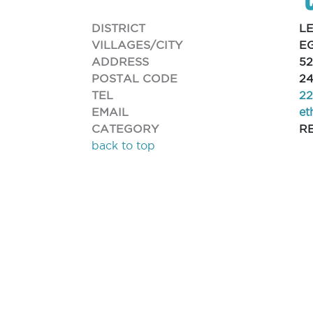
DISTRICT
L
VILLAGES/CITY
E
ADDRESS
52
POSTAL CODE
2
TEL
2
EMAIL
et
CATEGORY
R
back to top