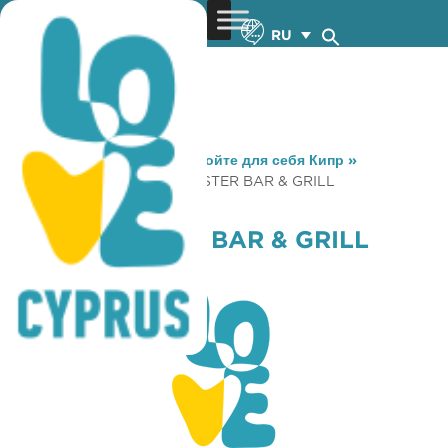
RU
You are here:
Home
»
Откройте для себя Кипр
»
Gastronomy
»
PUESTA OYSTER BAR & GRILL
RESTAURANT
PUESTA OYSTER BAR & GRILL
RESTAURANT