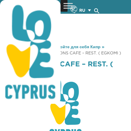
RU
You are here:
Home
»
Откройте для себя Кипр
»
Gastronomy
»
FOUR SEASONS CAFE – REST. ( EGKOMI )
FOUR SEASONS CAFE – REST. (
EGKOMI )