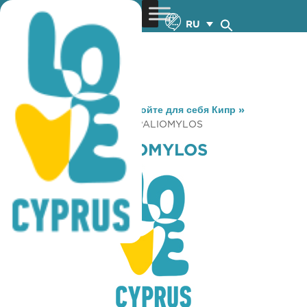
RU
You are here:
Home
»
Откройте для себя Кипр
»
Gastronomy
»
KENTRO O PALIOMYLOS
KENTRO O PALIOMYLOS