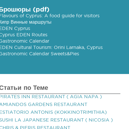
Брошюры (pdf)
Flavours of Cyprus: A food guide for visitors
Кипр Винные маршруты
EDEN Cyprus
Cyprus EDEN Routes
Gastronomic Calendar
EDEN Cultural Tourism: Orini Larnaka, Cyprus
Gastronomic Calendar Sweets&Pies
Статьи по Теме
PIRATES INN RESTAURANT ( AGIA NAPA )
AMIANDOS GARDENS RESTAURANT
ESTIATORIO ANTONIS (KOKKINOTRIMITHIA)
SUSHI LA JAPANESE RESTAURANT ( NICOSIA )
CHRIS & PIERIS RESTAURANT