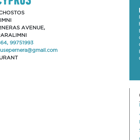
CHOSTOS
IMNI
ERNERAS AVENUE,
PARALIMNI
64, 99751993
ousepernera@gmail.com
URANT