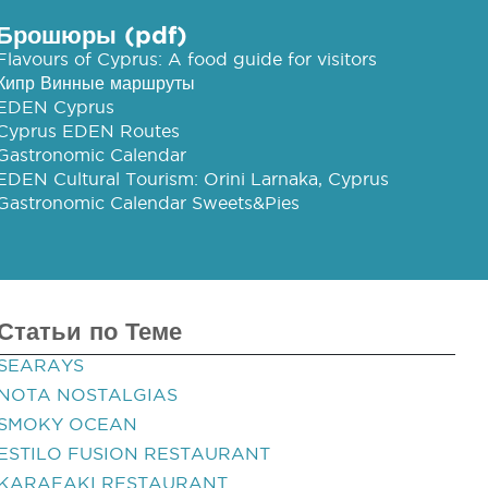
Брошюры (pdf)
Flavours of Cyprus: A food guide for visitors
Кипр Винные маршруты
EDEN Cyprus
Cyprus EDEN Routes
Gastronomic Calendar
EDEN Cultural Tourism: Orini Larnaka, Cyprus
Gastronomic Calendar Sweets&Pies
Статьи по Теме
SEARAYS
NOTA NOSTALGIAS
SMOKY OCEAN
ESTILO FUSION RESTAURANT
KARAFAKI RESTAURANT