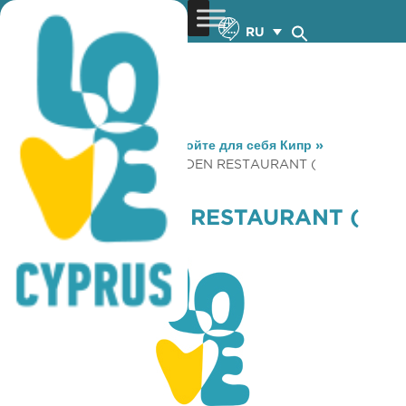
RU
You are here:
Home
»
Откройте для себя Кипр
»
Gastronomy
»
GREEN GARDEN RESTAURANT (
VRYSOULLES )
GREEN GARDEN RESTAURANT (
VRYSOULLES )