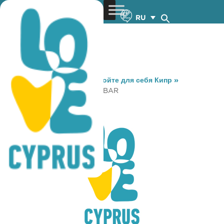
RU
You are here:
Home
»
Откройте для себя Кипр
»
Gastronomy
»
JERONYMO BAR
JERONYMO BAR