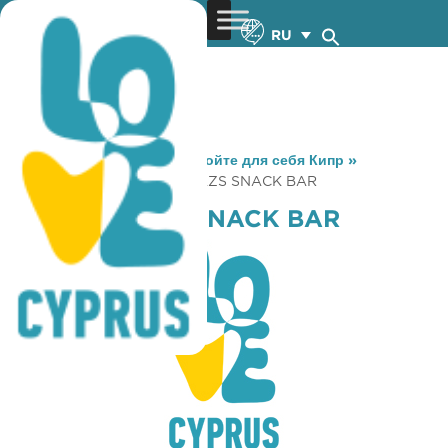
RU
You are here:
Home
»
Откройте для себя Кипр
»
Gastronomy
»
HAAGEN DAZS SNACK BAR
HAAGEN DAZS SNACK BAR