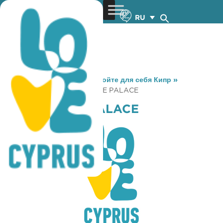
RU
You are here:
Home
»
Откройте для себя Кипр
»
Gastronomy
»
INDIAN SPICE PALACE
INDIAN SPICE PALACE