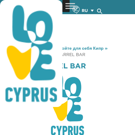
RU
You are here:
Home
»
Откройте для себя Кипр
»
Gastronomy
»
KEG AND BARREL BAR
KEG AND BARREL BAR