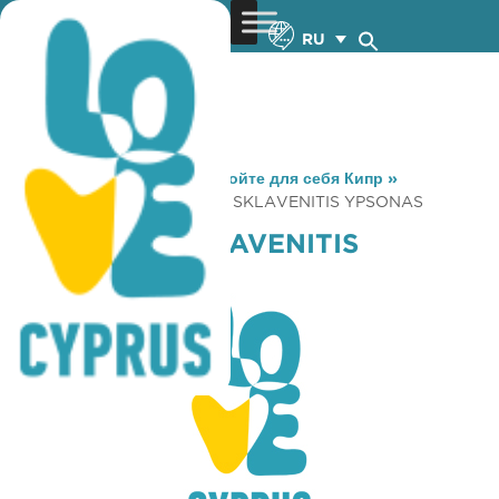
RU
You are here:
Home
»
Откройте для себя Кипр
»
Gastronomy
»
IPERAGORA SKLAVENITIS YPSONAS
IPERAGORA SKLAVENITIS
YPSONAS