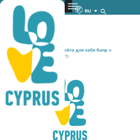
RU
You are here:
Home
»
Откройте для себя Кипр
»
Gastronomy
»
JACKSON KITI
JACKSON KITI