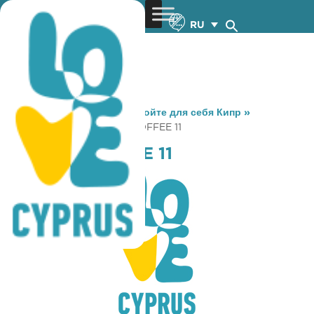
RU
You are here:
Home
»
Откройте для себя Кипр
»
Gastronomy
»
URBANO COFFEE 11
URBANO COFFEE 11