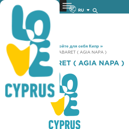
RU
You are here:
Home
»
Откройте для себя Кипр
»
Gastronomy
»
OTHELLO CABARET ( AGIA NAPA )
OTHELLO CABARET ( AGIA NAPA )