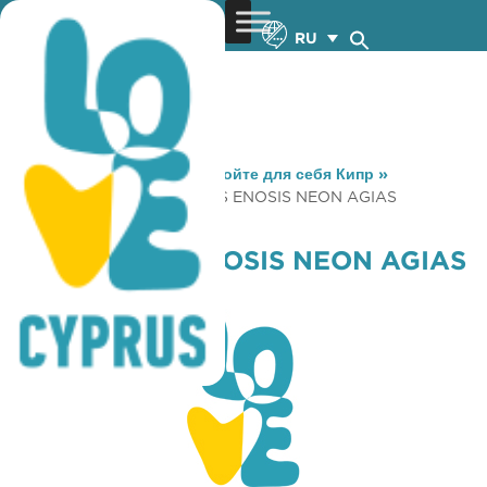
RU
You are here:
Home
»
Откройте для себя Кипр
»
Gastronomy
»
KAFENIO TIS ENOSIS NEON AGIAS
VARVARAS
KAFENIO TIS ENOSIS NEON AGIAS
VARVARAS