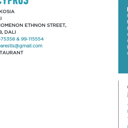
KOSIA
I
INOMENON ETHNON STREET,
8, DALI
575358 & 99-115554
9arestis@gmail.com
STAURANT