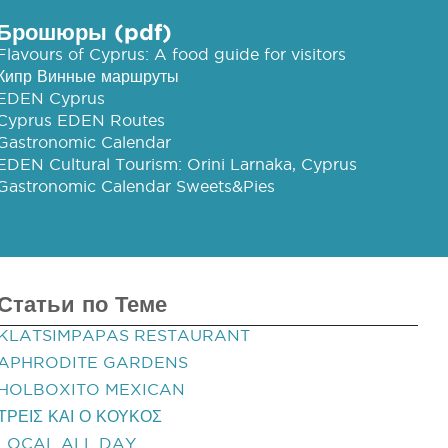
Брошюры (pdf)
Flavours of Cyprus: A food guide for visitors
Кипр Винные маршруты
EDEN Cyprus
Cyprus EDEN Routes
Gastronomic Calendar
EDEN Cultural Tourism: Orini Larnaka, Cyprus
Gastronomic Calendar Sweets&Pies
Статьи по Теме
KLATSIMPAPAS RESTAURANT
APHRODITE GARDENS
HOLBOXITO MEXICAN
ΤΡΕΙΣ ΚΑΙ Ο ΚΟΥΚΟΣ
LOCAL ALL DAY