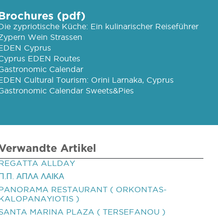
Brochures (pdf)
Die zypriotische Küche: Ein kulinarischer Reiseführer
Zypern Wein Strassen
EDEN Cyprus
Cyprus EDEN Routes
Gastronomic Calendar
EDEN Cultural Tourism: Orini Larnaka, Cyprus
Gastronomic Calendar Sweets&Pies
Verwandte Artikel
REGATTA ALLDAY
Π.Π. ΑΠΛΑ ΛΑΙΚΑ
PANORAMA RESTAURANT ( ORKONTAS-
KALOPANAYIOTIS )
SANTA MARINA PLAZA ( TERSEFANOU )