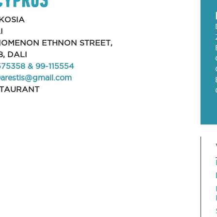
KOSIA
I
INOMENON ETHNON STREET,
8, DALI
575358 & 99-115554
9arestis@gmail.com
STAURANT