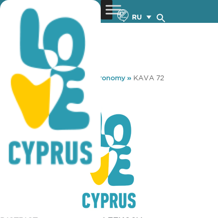
RU
You are here:
Home
»
Gastronomy
»
KAVA 72
KAVA 72