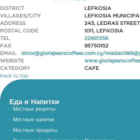
DISTRICT
LEFKOSIA
VILLAGES/CITY
LEFKOSIA MUNICIPA
ADDRESS
243, LEDRAS STREET
POSTAL CODE
1011, LEFKOSIA
TEL
22661358
FAX
95750152
EMAIL
dinos@gloriajeanscoffees.com.cy
/
mladas1989@
WEBSITE
www.gloriajeanscoffe
CATEGORY
CAFE
back to top
Еда и Напитки
- Местные рецепты
- Местные напитки
- Местные продукты