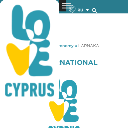
RU
You are here:
Home
»
Gastronomy
»
LARNAKA
INTERNATIONAL AIRPORT
LARNAKA INTERNATIONAL
AIRPORT