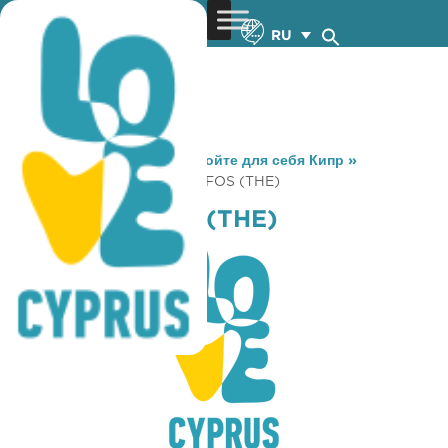
RU
You are here:
Home
»
Откройте для себя Кипр
»
Gastronomy
»
LODGE – PAFOS (THE)
LODGE – PAFOS (THE)