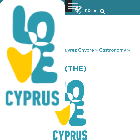
FR
You are here:
Home
»
Découvrez Chypre
»
Gastronomy
»
LODGE – PAFOS (THE)
LODGE – PAFOS (THE)