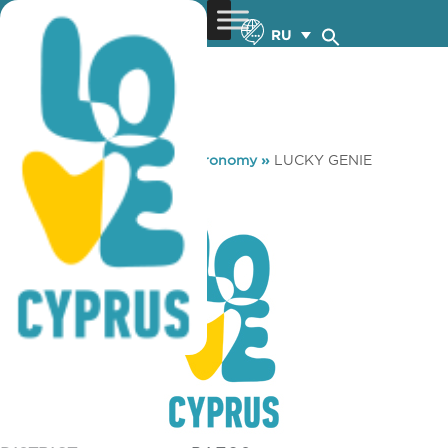
RU
You are here:
Home
»
Gastronomy
»
LUCKY GENIE
LUCKY GENIE