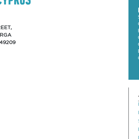
EET,
ERGA
949209