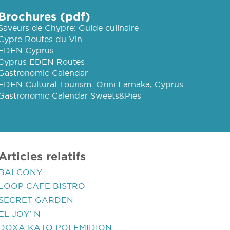
Brochures (pdf)
Saveurs de Chypre: Guide culinaire
Cypre Routes du Vin
EDEN Cyprus
Cyprus EDEN Routes
Gastronomic Calendar
EDEN Cultural Tourism: Orini Larnaka, Cyprus
Gastronomic Calendar Sweets&Pies
Articles relatifs
BALCONY
LOOP CAFE BISTRO
SECRET GARDEN
EL JOY' N
DOXA KATO POLEMIDION